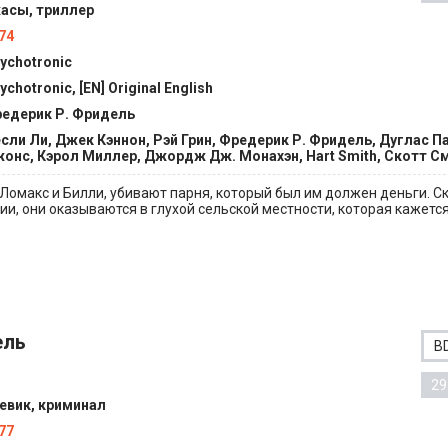
асы, триллер
74
ychotronic
ychotronic, [EN] Original English
едерик Р. Фридель
сли Ли, Джек Кэннон, Рэй Грин, Фредерик Р. Фридель, Дуглас П
онс, Кэрол Миллер, Джордж Дж. Монахэн, Hart Smith, Скотт С
, Ломакс и Билли, убивают парня, который был им должен деньги. С
и, они оказываются в глухой сельской местности, которая кажется.
ель
B
29
евик, криминал
77