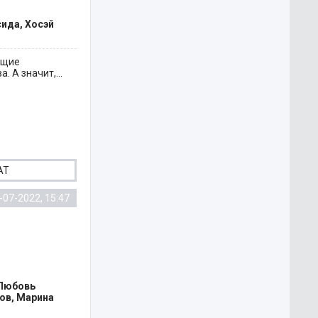
сида, Хосэй
ющие
 А значит,...
AT
-07-2022, 15:47
 Любовь
ов, Марина