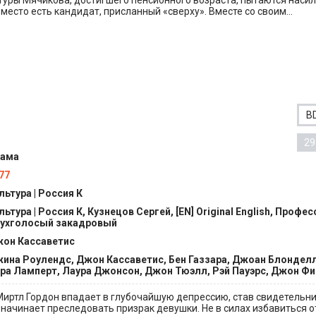
уры Мячикова, достигшего пенсионного возраста, пытаются насил
о место есть кандидат, присланный «сверху». Вместе со своим...
B
29
ама
77
льтура | Россия К
льтура | Россия К, Кузнецов Сергей, [EN] Original English, Проф
ухголосый закадровый
он Кассаветис
ина Роулендс, Джон Кассаветис, Бен Газзара, Джоан Блонделл
ра Ламперт, Лаура Джонсон, Джон Тюэлл, Рэй Пауэрс, Джон Фи
иртл Гордон впадает в глубочайшую депрессию, став свидетельн
начинает преследовать призрак девушки. Не в силах избавиться от.