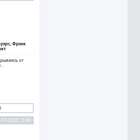
ауэрс, Фрэнк
мит
крываясь от
..
D
-07-2022, 15:48