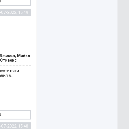
D
-07-2022, 15:49
 Джэкел, Майкл
 Стивенс
соте пяти
ил в...
D
-07-2022, 15:48