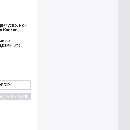
Ди Фуско, Рон
л Кавеки
ий по
ками. Это...
VDRIP
-07-2022, 15:48