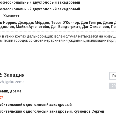
офессиональный двухголосый закадровый
офессиональный двухголосый закадровый
н Хьюлитт
к Норрис, Джордж Мёрдок, Терри О'Коннор, Дон Гентри, Джон 
диллос, Майкл Аугенстейн, Дэн Вандегрифт, Даг Стивенсон, По
 в узких кругах дальнобойщик, волей случая натыкается на живущ
 тихий городок со своей иерархией и чуждыми цивилизации поряд
: Западня
D
nzô jigoku zeme
29
евик, драма
73
бительский одноголосый закадровый
бительский одноголосый закадровый, Кузнецов Сергей