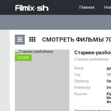
Главная
Нов
СМОТРЕТЬ ФИЛЬМЫ 70
Старики-разбо
DVDRIP
Старики-разбойники
Жанр:
др
Год:
19
Перевод:
Ор
Режиссер:
Эл
В ролях:
Юр
Ми
Фи