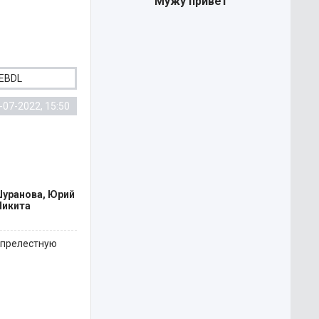
Мужу привет
EBDL
-07-2022, 15:50
Шуранова, Юрий
Никита
 прелестную