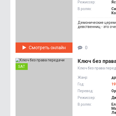
Режиссер:
Яс
В ролях:
Си
Ко
Демонические церемо
девственниц - это оч
Смотреть онлайн
0
Ключ без прав
SAT
Ключ без права пере
Жанр:
др
Год:
19
Перевод:
Ор
Режиссер:
Ди
В ролях:
Ел
Ма
Ле