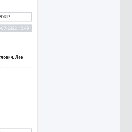
VDRIP
-07-2022, 15:49
улович, Лев