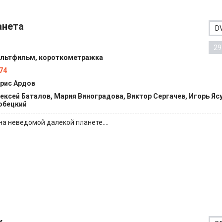
анета
D
29
льтфильм, короткометражка
74
рис Ардов
ексей Баталов, Мария Виноградова, Виктор Сергачев, Игорь Яс
бецкий
на неведомой далекой планете....