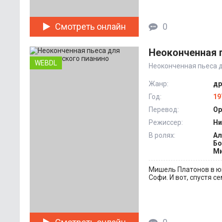
Смотреть онлайн
0
Неоконченная 
WEBDL
Неоконченная пьеса 
Жанр:
др
Год:
19
Перевод:
Ор
Режиссер:
Ни
В ролях:
Ал
Бо
Ми
Мишель Платонов в ю
Софи. И вот, спустя се