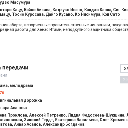
удзо Масумура
нтаро Кацу, Кэйко Аикава, Кадзуко Инэно, Кэидзо Каниэ, Син Ки
мацу, Тосио Куросава, Дайго Кусано, Ко Нисимура, Кэи Сато
нии аборта, испорченные правительственные чиновники, покупа
ередная работа для Хензо Итами, неподкупного защитника общества.
а передачи
S
дачи
29
ама, мелодрама
76
игинальная дорожка
нара Асанова
ена Проклова, Алексей Петренко, Лидия Федосеева-Шукшина,
линовская, Зиновий Гердт, Екатерина Васильева, Олег Хроменк
втова, Анвар Асанов, Александр Богданов