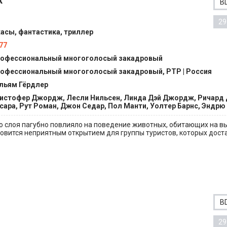
х
B
29
асы, фантастика, триллер
77
офессиональный многоголосый закадровый
офессиональный многоголосый закадровый, РТР | Россия
льям Гёрдлер
истофер Джордж, Лесли Нильсен, Линда Дэй Джордж, Ричард
сара, Рут Роман, Джон Седар, Пол Манти, Уолтер Барнс, Эндрю
 слоя пагубно повлияло на поведение животных, обитающих на вы
новится неприятным открытием для группы туристов, которых достав
B
29