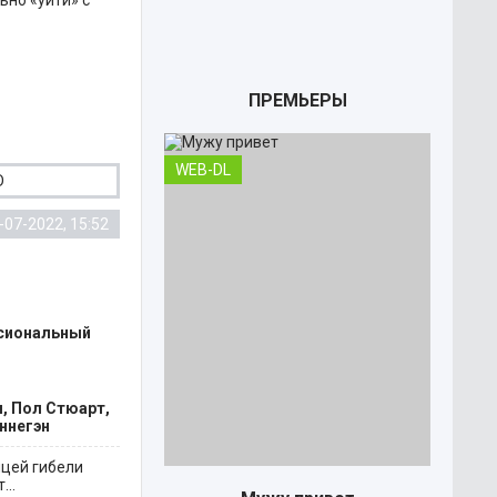
ьно «уйти» с
ПРЕМЬЕРЫ
WEB-DL
D
-07-2022, 15:52
ессиональный
, Пол Стюарт,
ннегэн
ицей гибели
..