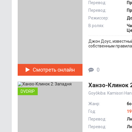
Перевод:
Пр
Перевод:
Пр
Режиссер:
До
В ролях:
Ча
Це
Джон Доус, известный
собственным правилам
Смотреть онлайн
0
Ханзо-Клинок 2
DVDRIP
Goyôkiba: Kamisori Ha
Жанр:
бо
Год:
19
Перевод:
Лю
Перевод:
Лю