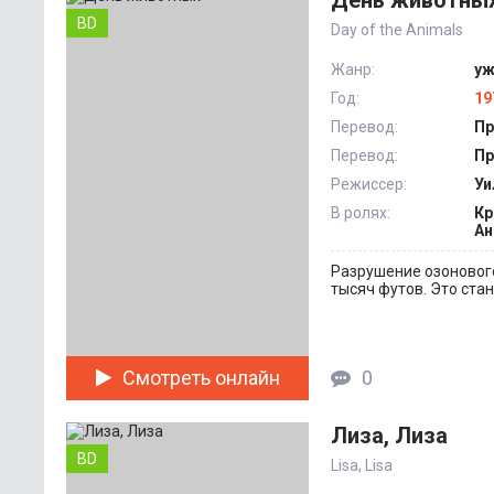
День животны
BD
Day of the Animals
Жанр:
уж
Год:
19
Перевод:
Пр
Перевод:
Пр
Режиссер:
Уи
В ролях:
Кр
Ан
Разрушение озонового
тысяч футов. Это ста
Смотреть онлайн
0
Лиза, Лиза
BD
Lisa, Lisa