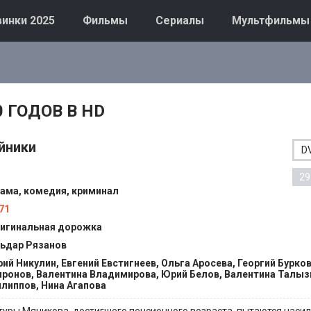
инки 2025
Фильмы
Сериалы
Мультфильмы
 ГОДОВ В HD
йники
D
29
ама, комедия, криминал
71
игинальная дорожка
ьдар Рязанов
ий Никулин, Евгений Евстигнеев, Ольга Аросева, Георгий Бурков
ронов, Валентина Владимирова, Юрий Белов, Валентина Талыз
липпов, Нина Агапова