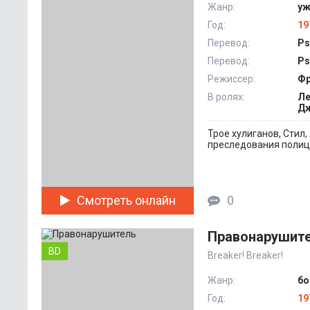
Жанр:
уж
Год:
19
Перевод:
Ps
Перевод:
Ps
Режиссер:
Фр
В ролях:
Ле
Дж
Трое хулиганов, Стил
преследования полици
Смотреть онлайн
0
Правонарушит
BD
Breaker! Breaker!
Жанр:
бо
Год:
19