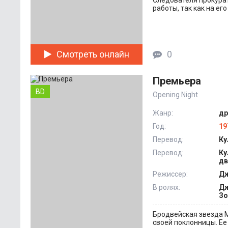
Следователя прокурат
работы, так как на ег
Смотреть онлайн
0
Премьера
BD
Opening Night
Жанр:
др
Год:
19
Перевод:
Ку
Перевод:
Ку
дв
Режиссер:
Дж
В ролях:
Дж
Зо
Бродвейская звезда М
своей поклонницы. Ее 