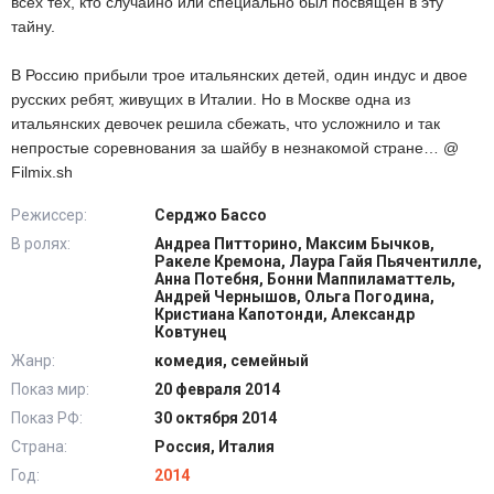
всех тех, кто случайно или специально был посвящен в эту
тайну.
В Россию прибыли трое итальянских детей, один индус и двое
русских ребят, живущих в Италии. Но в Москве одна из
итальянских девочек решила сбежать, что усложнило и так
непростые соревнования за шайбу в незнакомой стране… @
Filmix.sh
Режиссер:
Серджо Бассо
В ролях:
Андреа Питторино, Максим Бычков,
Ракеле Кремона, Лаура Гайя Пьячентилле,
Анна Потебня, Бонни Маппиламаттель,
Андрей Чернышов, Ольга Погодина,
Кристиана Капотонди, Александр
Ковтунец
Жанр:
комедия, семейный
Показ мир:
20 февраля 2014
Показ РФ:
30 октября 2014
Страна:
Россия, Италия
Год:
2014