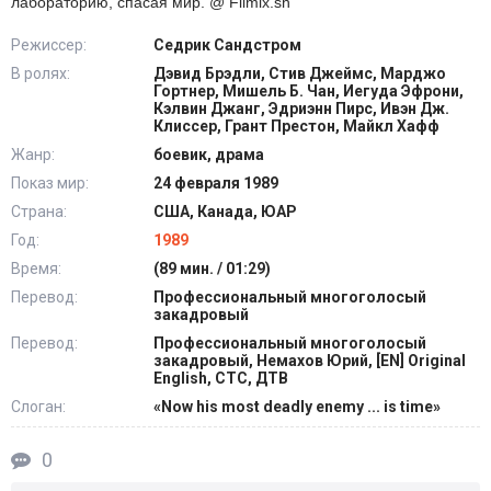
лабораторию, спасая мир. @ Filmix.sh
Режиссер:
Седрик Сандстром
В ролях:
Дэвид Брэдли, Стив Джеймс, Марджо
Гортнер, Мишель Б. Чан, Иегуда Эфрони,
Кэлвин Джанг, Эдриэнн Пирс, Ивэн Дж.
Клиссер, Грант Престон, Майкл Хафф
Жанр:
боевик, драма
Показ мир:
24 февраля 1989
Страна:
США, Канада, ЮАР
Год:
1989
Время:
(89 мин. / 01:29)
Перевод:
Профессиональный многоголосый
закадровый
Перевод:
Профессиональный многоголосый
закадровый, Немахов Юрий, [EN] Original
English, СТС, ДТВ
Слоган:
«Now his most deadly enemy ... is time»
0