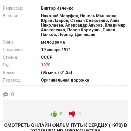
Режиссер:
Виктор Ивченко
В ролях:
Николай Маруфов, Нинель Мышкова,
Юрий Лавров, Степан Олексенко, Анна
Николаева, Александр Ануров, Владимир
Алексеенко, Павел Кормунин, Павел
Панков, Леонид Данчишин
Жанр:
мелодрама
Показ мир:
19 января 1971
Страна:
СССР
Год:
1970
Время:
(95 мин. / 01:35)
Перевод:
Оригинальная дорожка
0
0
0
СМОТРEТЬ ОНЛАЙН ФИЛЬМ ПУТЬ К СЕРДЦУ (
1970
) В
ХОРОШЕМ HD 1080 КАЧЕСТВЕ