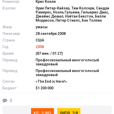
Режиссер:
Крис Конли
В ролях:
Эрик Питер-Кайзер, Тим Колсери, Сандра
Рамирес, Ноэль Гульеми, Гильермо Диас,
Джеймс Дювал, Нэйтан Бекстон, Билли
Моррисон, Питер Стиклс, Бен Толпин
Жанр:
ужасы
Показ мир:
28 сентября 2008
Страна:
США
Год:
2008
Время:
(87 мин. / 01:27)
Перевод:
Профессиональный многоголосый
закадровый
Перевод:
Профессиональный многоголосый
закадровый
Слоган:
«The End is Here!»
Бюджет:
$1 200 000
0
3.983
3.8