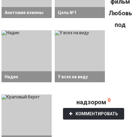
фильм
Любовь
Анатомия измены
Цель №1
под
Надин
У всех на виду
0
надзором
КОММЕНТИРОВАТЬ