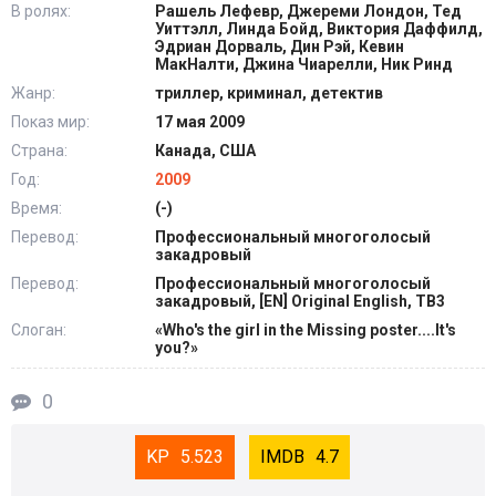
В ролях:
Рашель Лефевр, Джереми Лондон, Тед
Уиттэлл, Линда Бойд, Виктория Даффилд,
Эдриан Дорваль, Дин Рэй, Кевин
МакНалти, Джина Чиарелли, Ник Ринд
Жанр:
триллер, криминал, детектив
Показ мир:
17 мая 2009
Страна:
Канада, США
Год:
2009
Время:
(-)
Перевод:
Профессиональный многоголосый
закадровый
Перевод:
Профессиональный многоголосый
закадровый, [EN] Original English, ТВ3
Слоган:
«Who's the girl in the Missing poster....It's
you?»
0
5.523
4.7