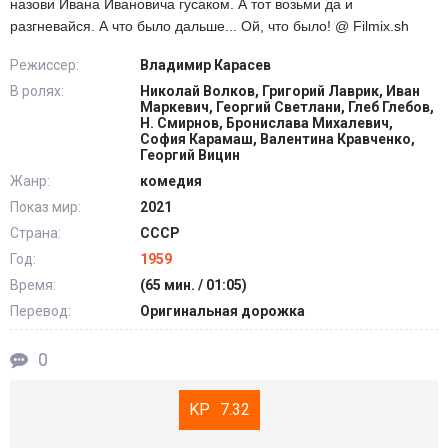
назови Ивана Ивановича гусаком. А тот возьми да и
разгневайся. А что было дальше... Ой, что было! @ Filmix.sh
Режиссер:
Владимир Карасев
В ролях:
Николай Волков, Григорий Лаврик, Иван
Маркевич, Георгий Светлани, Глеб Глебов,
Н. Смирнов, Бронислава Михалевич,
София Карамаш, Валентина Кравченко,
Георгий Вицин
Жанр:
комедия
Показ мир:
2021
Страна:
СССР
Год:
1959
Время:
(65 мин. / 01:05)
Перевод:
Оригинальная дорожка
0
7.32