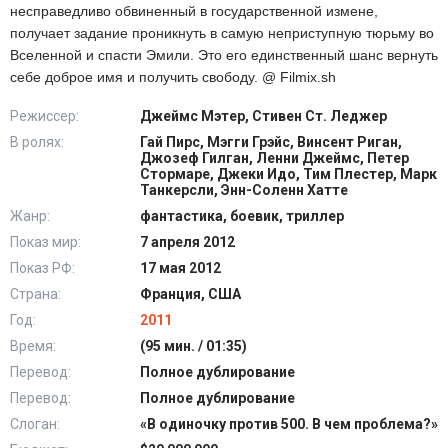
несправедливо обвиненный в государственной измене,
получает задание проникнуть в самую неприступную тюрьму во
Вселенной и спасти Эмили. Это его единственный шанс вернуть
себе доброе имя и получить свободу. @ Filmix.sh
Режиссер:
Джеймс Мэтер, Стивен Ст. Леджер
В ролях:
Гай Пирс, Мэгги Грэйс, Винсент Риган,
Джозеф Гилган, Ленни Джеймс, Петер
Стормаре, Джеки Идо, Тим Плестер, Марк
Танкерсли, Энн-Соленн Хатте
Жанр:
фантастика, боевик, триллер
Показ мир:
7 апреля 2012
Показ РФ:
17 мая 2012
Страна:
Франция, США
Год:
2011
Время:
(95 мин. / 01:35)
Перевод:
Полное дублирование
Перевод:
Полное дублирование
Слоган:
«В одиночку против 500. В чем проблема?»