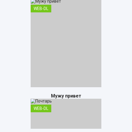
WEB-DL
Мужу привет
WEB-DL