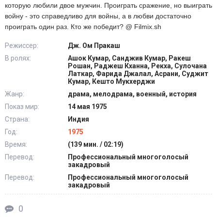
которую любили двое мужчин. Проиграть сражение, но выиграть
войну - это справедливо для войны, а в любви достаточно
проиграть один раз. Кто же победит? @ Filmix.sh
Режиссер:
Дж. Ом Пракаш
В ролях:
Ашок Кумар, Санджив Кумар, Ракеш
Рошан, Раджеш Кханна, Рекха, Сулочана
Латкар, Фарида Джалал, Асрани, Суджит
Кумар, Кешто Мукхерджи
Жанр:
драма, мелодрама, военный, история
Показ мир:
14 мая 1975
Страна:
Индия
Год:
1975
Время:
(139 мин. / 02:19)
Перевод:
Профессиональный многоголосый
закадровый
Перевод:
Профессиональный многоголосый
закадровый
0