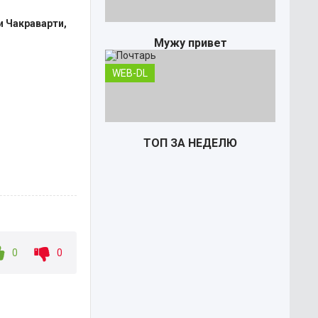
и Чакраварти,
Мужу привет
WEB-DL
ТОП ЗА НЕДЕЛЮ
0
0
Почтарь
TS