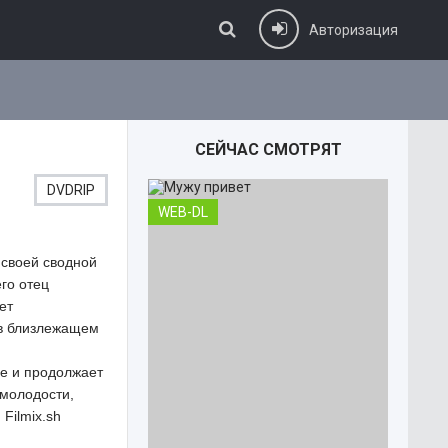
Авторизация
СЕЙЧАС СМОТРЯТ
DVDRIP
WEB-DL
 своей сводной
го отец
ет
 в близлежащем
ре и продолжает
 молодости,
Filmix.sh