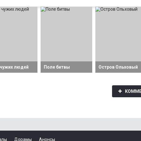
чужих людей
Поле битвы
Остров Ольховый
КОММЕ
алы
Дорамы
Анонсы