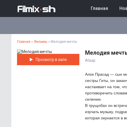
Главная
Нов
Главная
»
Фильмы
» Мелодия мечты
Мелодия мечт
Просмотр в зале
Alaap
Алок Прасад — сын м
сестры Гиты, он зака
настаивает на том, ч
противоречить словам
селении.
В трущобах он встреч
изучать музыку, подр
которая окунается в в