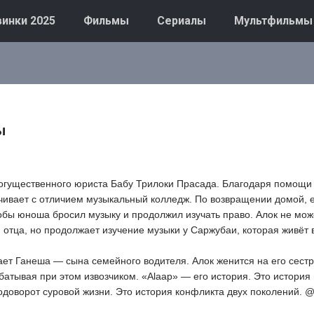
инки 2025
Фильмы
Сериалы
Мультфильмы
ы
огущественного юриста Бабу Трилоки Прасада. Благодаря помощи
нчивает с отличием музыкальный колледж. По возвращении домой, е
тобы юноша бросил музыку и продолжил изучать право. Алок не мож
 отца, но продолжает изучение музыки у Саржубаи, которая живёт
ает Ганеша — сына семейного водителя. Алок женится на его сест
абатывая при этом извозчиком. «Alaap» — его история. Это история
одоворот суровой жизни. Это история конфликта двух поколений. @ 