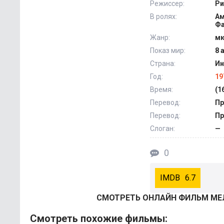
Режиссер:
Ри
В ролях:
Ам
Фа
Жанр:
мю
Показ мир:
8 
Страна:
Ин
Год:
19
Время:
(1
Перевод:
Пр
Перевод:
Пр
Слоган:
—
0
6.7
СМОТРEТЬ ОНЛАЙН ФИЛЬМ МЕ
Смотрeть похожие фильмы: