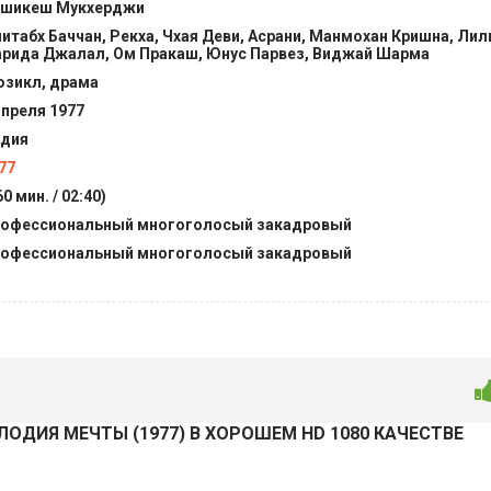
шикеш Мукхерджи
итабх Баччан, Рекха, Чхая Деви, Асрани, Манмохан Кришна, Лил
рида Джалал, Ом Пракаш, Юнус Парвез, Виджай Шарма
зикл, драма
апреля 1977
дия
77
60 мин. / 02:40)
офессиональный многоголосый закадровый
офессиональный многоголосый закадровый
ЛОДИЯ МЕЧТЫ (
1977
) В ХОРОШЕМ HD 1080 КАЧЕСТВЕ