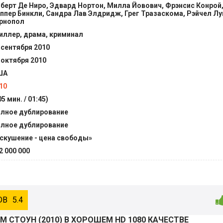
берт Де Ниро, Эдвард Нортон, Милла Йовович, Фрэнсис Конрой,
ппер Бинкли, Сандра Лав Элдридж, Грег Тразаскома, Рэйчел Лу
рнопол
иллер, драма, криминал
 сентября 2010
 октября 2010
ША
10
05 мин. / 01:45)
лное дублирование
лное дублирование
скушение - цена свободы»
2 000 000
5.4
М СТОУН (
2010
) В ХОРОШЕМ HD 1080 КАЧЕСТВЕ