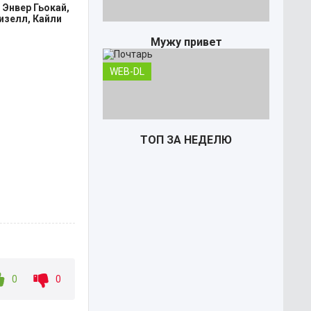
 Энвер Гьокай,
изелл, Кайли
Мужу привет
WEB-DL
ТОП ЗА НЕДЕЛЮ
Почтарь
0
0
TS