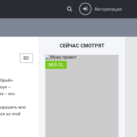
Авторизация
СЕЙЧАС СМОТРЯТ
BD
WEB-DL
обрый»
оун –
к – его
азрушить всю
ся из этой