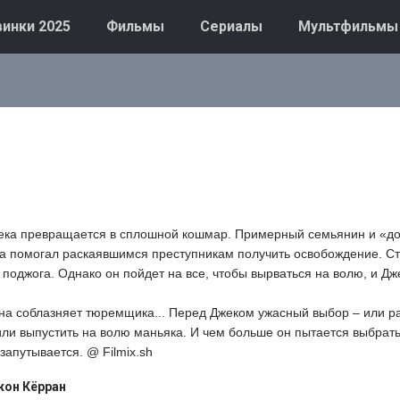
инки 2025
Фильмы
Сериалы
Мультфильмы
ка превращается в сплошной кошмар. Примерный семьянин и «д
да помогал раскаявшимся преступникам получить освобождение. Ст
 поджога. Однако он пойдет на все, чтобы вырваться на волю, и Дже
на соблазняет тюремщика... Перед Джеком ужасный выбор – или р
или выпустить на волю маньяка. И чем больше он пытается выбрать
запутывается. @ Filmix.sh
он Кёрран