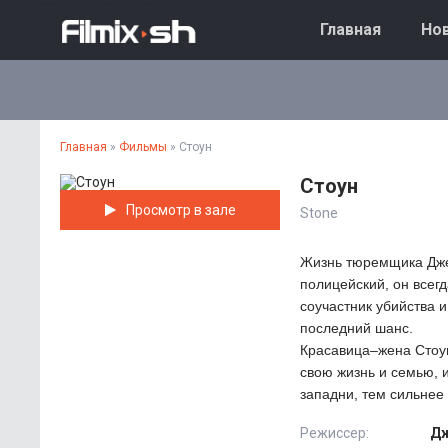
Главная
Нов
Главная
»
Фильмы
» Стоун
Стоун
Просмотр в зале
Stone
Жизнь тюремщика Дже
полицейский, он всег
соучастник убийства и
последний шанс.
Красавица–жена Стоу
свою жизнь и семью, 
западни, тем сильнее 
Режиссер:
Дж