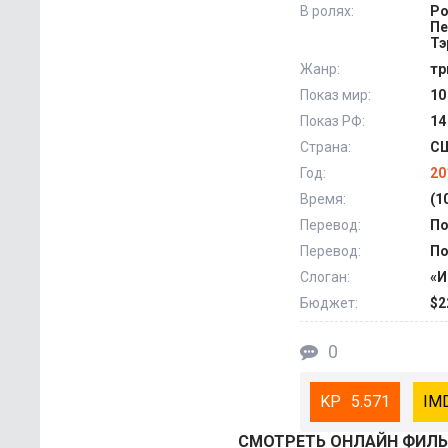
В ролях:
Ро
Пе
Тэ
Жанр:
тр
Показ мир:
10
Показ РФ:
14
Страна:
С
Год:
20
Время:
(1
Перевод:
По
Перевод:
По
Слоган:
«И
Бюджет:
$2
0
5.571
СМОТРEТЬ ОНЛАЙН ФИЛЬ