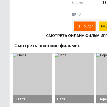
Бюджет:
$3
0
5.727
СМОТРEТЬ ОНЛАЙН ФИЛЬМ ИГР
Смотрeть похожие фильмы:
Квест
Нерв
Нере