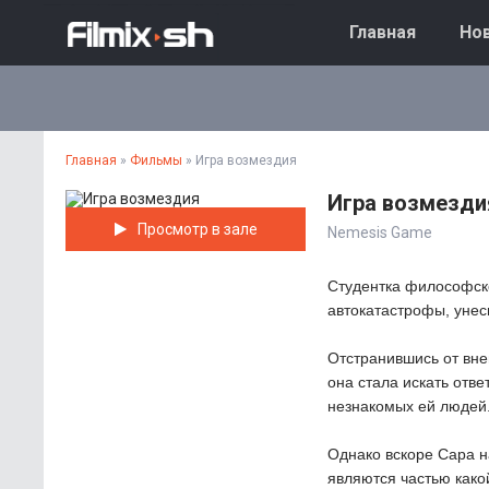
Главная
Нов
Главная
»
Фильмы
» Игра возмездия
Игра возмезди
Просмотр в зале
Nemesis Game
Студентка философско
автокатастрофы, унес
Отстранившись от вне
она стала искать отв
незнакомых ей людей
Однако вскоре Сара н
являются частью како