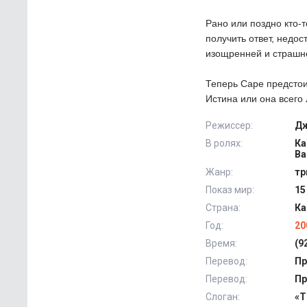
Рано или поздно кто-т
получить ответ, недос
изощренней и страшн
Теперь Саре предстои
Истина или она всего 
Режиссер:
Дж
В ролях:
Ка
Ва
Жанр:
тр
Показ мир:
15
Страна:
Ка
Год:
20
Время:
(9
Перевод:
Пр
Перевод:
Пр
Слоган:
«T