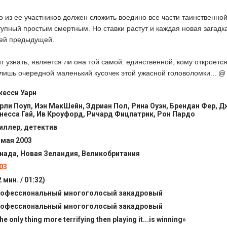
о из ее участников должен сложить воедино все части таинственно
тупный простым смертным. Но ставки растут и каждая новая загадк
ей предыдущей.
т узнать, является ли она той самой: единственной, кому откроет
лишь очередной маленький кусочек этой ужасной головоломки... @ 
есси Уарн
рли Поуп, Иэн МакШейн, Эдриан Пол, Рина Оуэн, Брендан Фер, 
несса Гай, Ив Кроуфорд, Ричард Фицпатрик, Рон Пардо
иллер, детектив
 мая 2003
нада, Новая Зеландия, Великобритания
03
2 мин. / 01:32)
офессиональный многоголосый закадровый
офессиональный многоголосый закадровый
he only thing more terrifying then playing it...is winning»