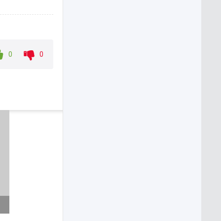
0
0
Каруза
WEB-DL