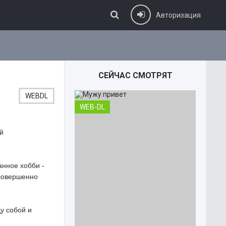
Авторизация
СЕЙЧАС СМОТРЯТ
WEBDL
WEB-DL
й
анное хобби -
 совершенно
у собой и