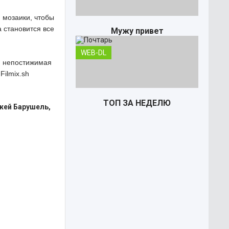
й мозаики, чтобы
а становится все
Мужу привет
WEB-DL
ся непостижимая
Filmix.sh
ТОП ЗА НЕДЕЛЮ
Джей Барушель,
Почтарь
TS