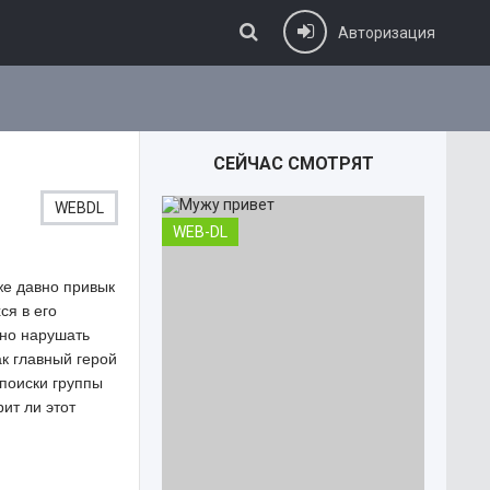
Авторизация
СЕЙЧАС СМОТРЯТ
WEBDL
WEB-DL
же давно привык
ся в его
йно нарушать
ак главный герой
поиски группы
ит ли этот