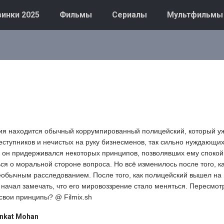
инки 2025
Фильмы
Сериалы
Мультфильмы
ия находится обычный коррумпированный полицейский, который у
еступников и нечистых на руку бизнесменов, так сильно нуждающих
я он придерживался некоторых принципов, позволявших ему споко
ся о моральной стороне вопроса. Но всё изменилось после того, к
еобычным расследованием. После того, как полицейский вышел на 
 начал замечать, что его мировоззрение стало меняться. Пересмотр
свои принципы? @ Filmix.sh
nkat Mohan