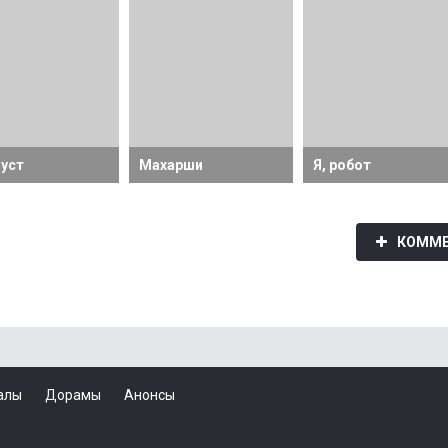
уст
Махарши
Я, робот
КОММЕ
алы
Дорамы
Анонсы