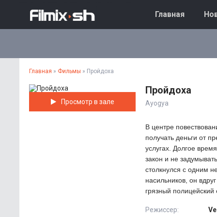
Главная
Нов
Главная
»
Фильмы
» Пройдоха
Пройдоха
Просмотр в зале
Ayogya
В центре повествован
получать деньги от пр
услугах. Долгое врем
закон и не задумывать
столкнулся с одним н
насильников, он вдруг
грязный полицейский 
Режиссер:
Ve