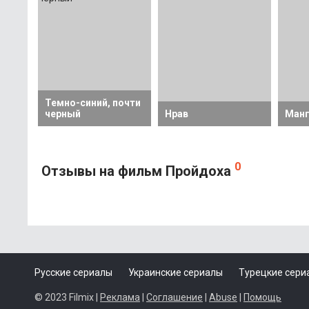
Темно-синий, почти
черный
Нрав
Манг
0
Отзывы на фильм Пройдоха
Русские сериалы
Украинские сериалы
Турецкие сери
© 2023 Filmix |
Реклама
|
Соглашение
|
Abuse
|
Помощь