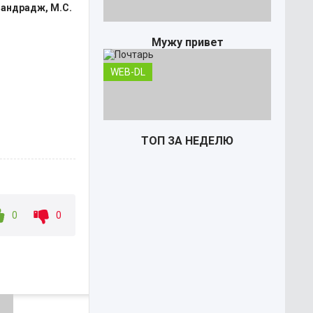
Анандрадж, М.С.
Мужу привет
WEB-DL
ТОП ЗА НЕДЕЛЮ
0
0
Почтарь
TS