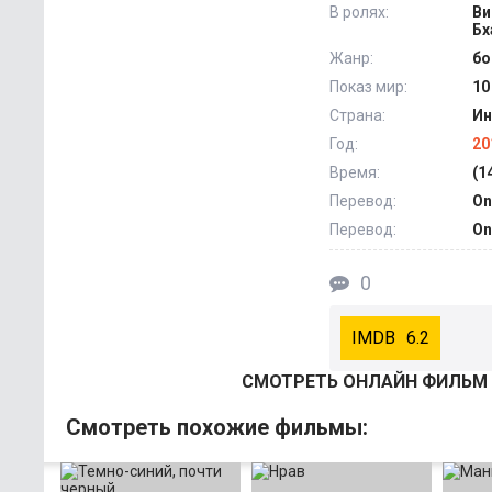
В ролях:
Ви
Бх
Жанр:
бо
Показ мир:
10
Страна:
Ин
Год:
20
Время:
(1
Перевод:
On
Перевод:
On
0
6.2
СМОТРEТЬ ОНЛАЙН ФИЛЬМ 
Смотрeть похожие фильмы: