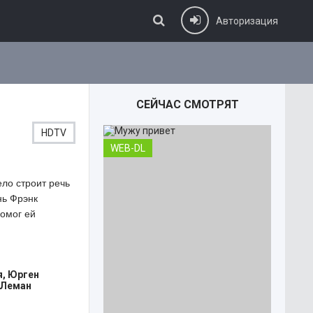
Авторизация
СЕЙЧАС СМОТРЯТ
HDTV
WEB-DL
ло строит речь
нь Фрэнк
помог ей
я, Юрген
 Леман