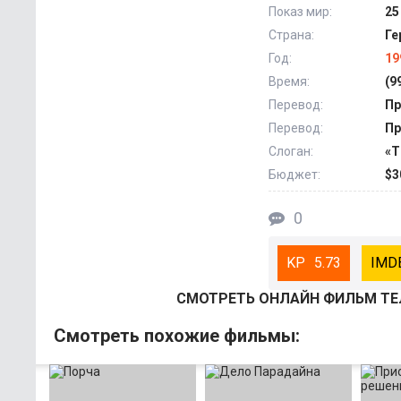
Показ мир:
25
Страна:
Ге
Год:
19
Время:
(9
Перевод:
Пр
Перевод:
Пр
Слоган:
«T
Бюджет:
$3
0
5.73
СМОТРEТЬ ОНЛАЙН ФИЛЬМ ТЕЛ
Смотрeть похожие фильмы: