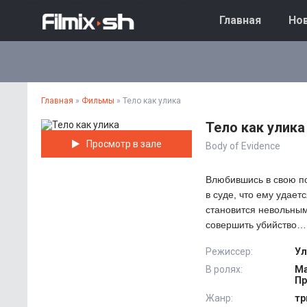
Главная
Нов
Главная
»
Фильмы
» Тело как улика
Тело как улика
Просмотр в зале
Body of Evidence
Влюбившись в свою по
в суде, что ему удае
становится невольным
совершить убийство… 
Режиссер:
Ул
В ролях:
Ма
Пр
Жанр:
тр