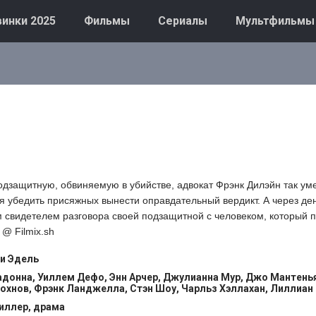
инки 2025
Фильмы
Сериалы
Мультфильмы
дзащитную, обвиняемую в убийстве, адвокат Фрэнк Дилэйн так уме
тся убедить присяжных вынести оправдательный вердикт. А через де
 свидетелем разговора своей подзащитной с человеком, который 
@ Filmix.sh
и Эдель
донна, Уиллем Дефо, Энн Арчер, Джулианна Мур, Джо Мантень
охнов, Фрэнк Ланджелла, Стэн Шоу, Чарльз Хэллахан, Лиллиан
иллер, драма