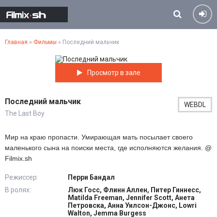
Главная
»
Фильмы
» Последний мальчик
Просмотр в зале
Последний мальчик
WEBDL
The Last Boy
Мир на краю пропасти. Умирающая мать посылает своего
маленького сына на поиски места, где исполняются желания. @
Filmix.sh
Режиссер:
Перри Бандал
В ролях:
Люк Госс, Флинн Аллен, Питер Гиннесс,
Matilda Freeman, Jennifer Scott, Анета
Петровска, Анна Уилсон-Джонс, Lowri
Walton, Jemma Burgess