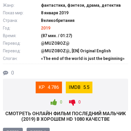
Жанр:
фантастика, фэнтези, драма, детектив
Показ мир:
8 января 2019
Страна:
Великобритания
Год:
2019
Время:
(87 мин. / 01:27)
Перевод:
@MUZOBOZ@
Перевод:
@MUZOBOZ@, [EN] Original English
Слоган:
«The end of the world is just the beginning»
0
4.786
5.5
0
0
СМОТРEТЬ ОНЛАЙН ФИЛЬМ ПОСЛЕДНИЙ МАЛЬЧИК
(
2019
) В ХОРОШЕМ HD 1080 КАЧЕСТВЕ