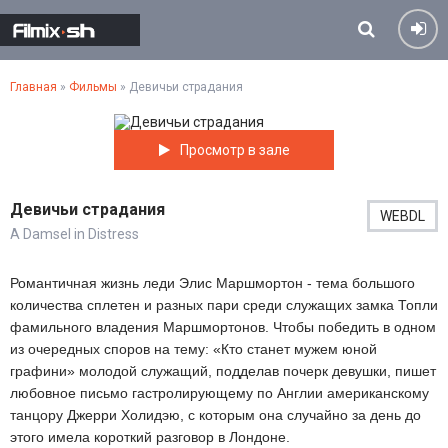
Главная
»
Фильмы
» Девичьи страдания
Просмотр в зале
Девичьи страдания
WEBDL
A Damsel in Distress
Романтичная жизнь леди Элис Маршмортон - тема большого
количества сплетен и разных пари среди служащих замка Топли
фамильного владения Маршмортонов. Чтобы победить в одном
из очередных споров на тему: «Кто станет мужем юной
графини» молодой служащий, подделав почерк девушки, пишет
любовное письмо гастролирующему по Англии американскому
танцору Джерри Холидэю, с которым она случайно за день до
этого имела короткий разговор в Лондоне.