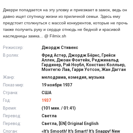
Джерри попадается на эту уловку и приезжает в замок, ведь он
давно ищет спутницу жизни из приличной семьи. Здесь ему
предстоит столкнуться с массой конкурентов, которые не прочь
также получить руку и сердце отнюдь не бедной и красивой
наследницы замка... @ Filmix.sh
Режиссер:
Джордж Стивенс
В ролях:
Фред Астер, Джордж Бёрнс, Грейси
Аллен, Джоан Фонтейн, Реджинальд
Гардинер, Рэй Ноубл, Констанс Колльер,
Монтегю Лав, Гарри Уотсон, Жан Дагган
Жанр:
мелодрама, комедия, музыка
Показ мир:
19 ноября 1937
Страна:
США
Год:
1937
Время:
(101 мин. / 01:41)
Перевод:
Светла
Перевод:
Светла, [EN] Original English
Слоган:
«It's Smooth! It's Smart! It's Snappy! New