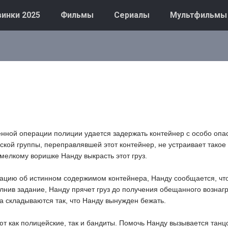
инки 2025
Фильмы
Сериалы
Мультфильмы
нной операции полиции удается задержать контейнер с особо опа
ской группы, переправлявшей этот контейнер, не устраивает тако
 мелкому воришке Нанду выкрасть этот груз.
ацию об истинном содержимом контейнера, Нанду сообщается, что
лнив задание, Нанду прячет груз до получения обещанного вознаг
а складываются так, что Нанду вынужден бежать.
ют как полицейские, так и бандиты. Помочь Нанду вызывается тан