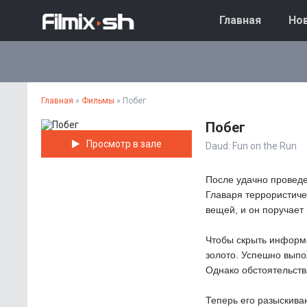
Главная
Нов
Главная
»
Фильмы
» Побег
Побег
Просмотр в зале
Daud: Fun on the Run
После удачно проведе
Главаря террористиче
вещей, и он поручает
Чтобы скрыть информ
золото. Успешно выпо
Однако обстоятельств
Теперь его разыскива