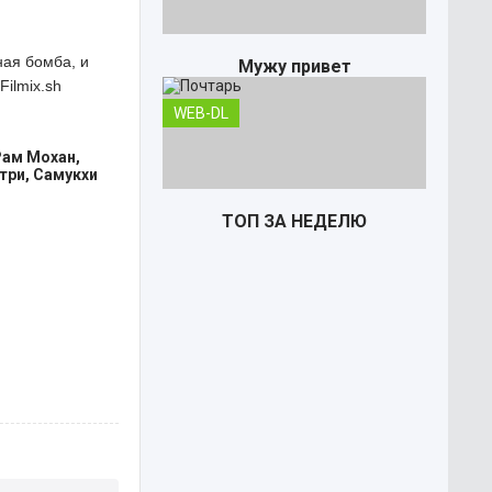
ная бомба, и
Мужу привет
Filmix.sh
WEB-DL
Рам Мохан,
три, Самукхи
ТОП ЗА НЕДЕЛЮ
Почтарь
TS