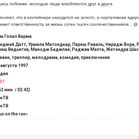
ись поближе, молодые люди влюбляются друг в друга.
ясняют, что в контейнере находится не золото, а портативная ядер
лежит ответственность за жизнь сотен тысяч соотечественников... @ 
м Гопал Варма
нджай Датт, Урмила Матондкар, Пареш Раваль, Нирадж Вора, 
иш Видьятхи, Манодж Баджпаи, Раджив Мехта, Житендра Шас
евик, триллер, мелодрама, комедия, приключения
 августа 1997
дия
97
62 мин. / 02:42)
нТВ
нТВ
un on the run»