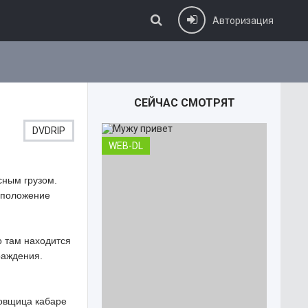
Авторизация
СЕЙЧАС СМОТРЯТ
DVDRIP
WEB-DL
сным грузом.
е положение
 там находится
раждения.
цовщица кабаре