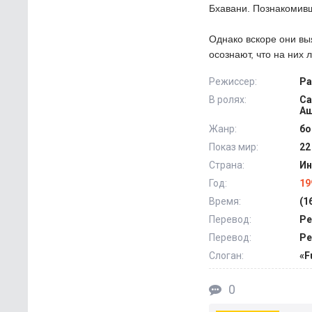
Бхавани. Познакомивш
Однако вскоре они вы
осознают, что на них 
Режиссер:
Ра
В ролях:
Са
Аш
Жанр:
бо
Показ мир:
22
Страна:
Ин
Год:
19
Время:
(1
Перевод:
Ре
Перевод:
Ре
Слоган:
«F
0