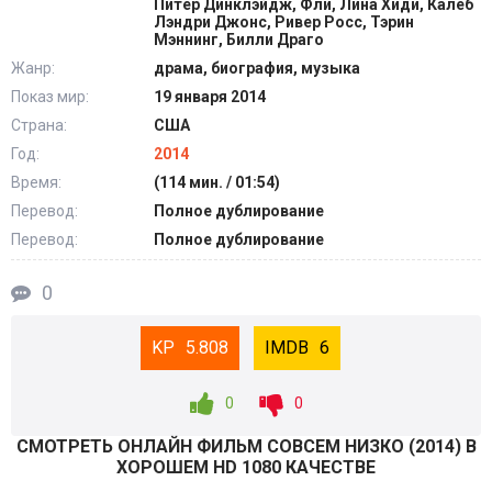
Питер Динклэйдж, Фли, Лина Хиди, Калеб
Лэндри Джонс, Ривер Росс, Тэрин
Мэннинг, Билли Драго
Жанр:
драма, биография, музыка
Показ мир:
19 января 2014
Страна:
США
Год:
2014
Время:
(114 мин. / 01:54)
Перевод:
Полное дублирование
Перевод:
Полное дублирование
0
5.808
6
0
0
СМОТРEТЬ ОНЛАЙН ФИЛЬМ СОВСЕМ НИЗКО (
2014
) В
ХОРОШЕМ HD 1080 КАЧЕСТВЕ