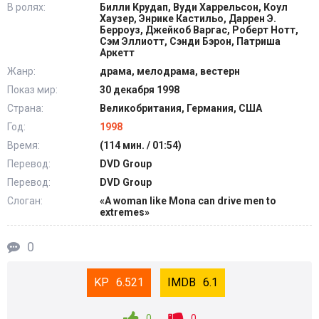
В ролях:
Билли Крудап, Вуди Харрельсон, Коул
Хаузер, Энрике Кастильо, Даррен Э.
Берроуз, Джейкоб Варгас, Роберт Нотт,
Сэм Эллиотт, Сэнди Бэрон, Патриша
Аркетт
Жанр:
драма, мелодрама, вестерн
Показ мир:
30 декабря 1998
Страна:
Великобритания, Германия, США
Год:
1998
Время:
(114 мин. / 01:54)
Перевод:
DVD Group
Перевод:
DVD Group
Слоган:
«A woman like Mona can drive men to
extremes»
0
6.521
6.1
0
0