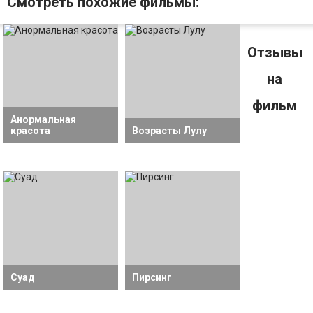
Смотрeть похожие фильмы:
Отзывы
на
фильм
Анормальная
красота
Возрасты Лулу
Суад
Пирсинг