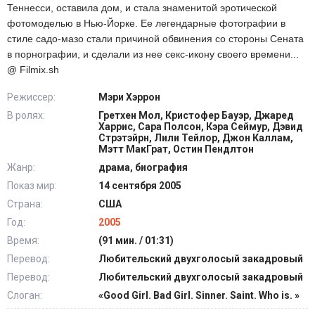
Теннесси, оставила дом, и стала знаменитой эротической
фотомоделью в Нью-Йорке. Ее легендарные фотографии в
стиле садо-мазо стали причиной обвинения со стороны Сената
в порнографии, и сделали из нее секс-икону своего времени...
@ Filmix.sh
Режиссер:
Мэри Хэррон
В ролях:
Гретхен Мол, Кристофер Бауэр, Джаред
Харрис, Сара Полсон, Кэра Сеймур, Дэвид
Стрэтэйрн, Лили Тейлор, Джон Каллам,
Мэтт МакГрат, Остин Пендлтон
Жанр:
драма, биография
Показ мир:
14 сентября 2005
Страна:
США
Год:
2005
Время:
(91 мин. / 01:31)
Перевод:
Любительский двухголосый закадровый
Перевод:
Любительский двухголосый закадровый
Слоган:
«Good Girl. Bad Girl. Sinner. Saint. Who is. »