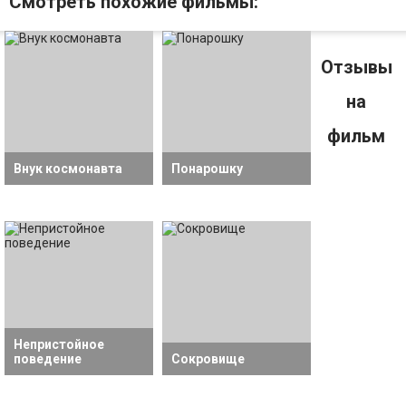
Смотрeть похожие фильмы:
Отзывы
на
фильм
Внук космонавта
Понарошку
Непристойное
поведение
Сокровище