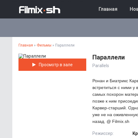
Главная
Нов
Главная
»
Фильмы
» Параллели
Параллели
Просмотр в зале
Parallels
Ронан и Биатрикс Кар
встретиться с ними у
самых похорон матери,
позже к ним присоеди
Карвер-старший. Однак
уже не на оживленную
назад. @ Filmix.sh
Режиссер:
Кр