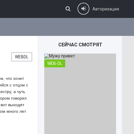
Авторизация
СЕЙЧАС СМОТРЯТ
WEBDL
WEB-DL
м, что хочет
ийся с отцом с
стру, а чуть
тором говорил
 вот выходят
вом много лет