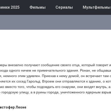
инки 2025
Фильмы
Сериалы
Мультфильмы
веры внезапно получают сообщение своего отца, который говорит и
 входа одного ничем не примечательного здания. Ронан, не общавш
 немного этим удивлен. Приехав к нему домой, он встречает там се
няется их сосед Гарольд. Втроем они отправляются к зданию, о ко
о вместо того, чтобы подождать его снаружи, они входят внутрь, а
 городскую улицу, а в руины города, уничтоженного ядерным взры
истофер Леоне