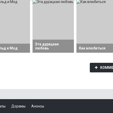
Эта дурацкая
льд и Мод
любовь
Как влюбиться
КОММЕ
алы
Дорамы
Анонсы