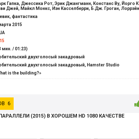
рк Гапка, Джессика Рот, Эрик Джангманн, Констанс Ву, Йорго 
ви Джей, Майкл Монкс, Иэн Касселберри, Б.Дж. Гроган, Лоррэй
евик, фантастика
марта 2015
ША
15
3 мин. / 01:23)
бительский двухголосый закадровый
бительский двухголосый закадровый, Hamster Studio
hat is the building?»
6
ПАРАЛЛЕЛИ (
2015
) В ХОРОШЕМ HD 1080 КАЧЕСТВЕ