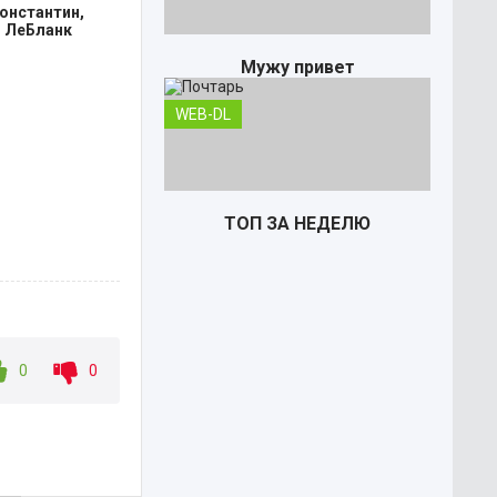
Константин,
н ЛеБланк
Мужу привет
WEB-DL
ТОП ЗА НЕДЕЛЮ
0
0
Почтарь
TS