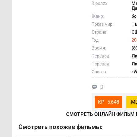
В ролях:
Ма
Да
Жанр:
бо
Показ мир:
1 
Страна:
С
Год:
20
Время:
(8
Перевод:
Лю
Перевод:
Лю
Слоган:
«W
0
5.648
СМОТРEТЬ ОНЛАЙН ФИЛЬМ 
Смотрeть похожие фильмы: