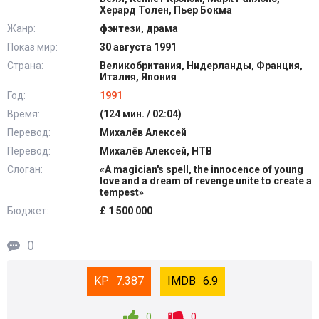
Херард Толен, Пьер Бокма
Жанр:
фэнтези, драма
Показ мир:
30 августа 1991
Страна:
Великобритания, Нидерланды, Франция,
Италия, Япония
Год:
1991
Время:
(124 мин. / 02:04)
Перевод:
Михалёв Алексей
Перевод:
Михалёв Алексей, НТВ
Слоган:
«A magician's spell, the innocence of young
love and a dream of revenge unite to create a
tempest»
Бюджет:
£ 1 500 000
0
7.387
6.9
0
0