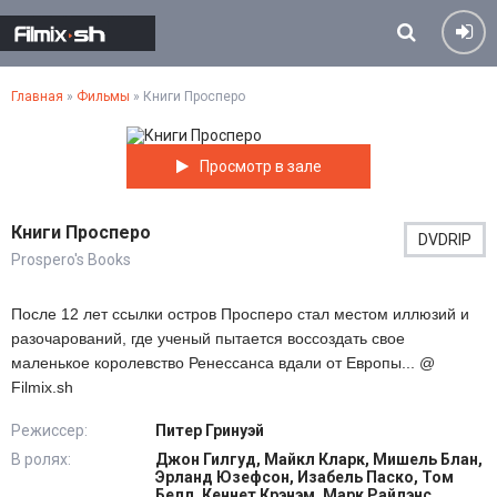
Главная
»
Фильмы
» Книги Просперо
Просмотр в зале
Книги Просперо
DVDRIP
Prospero's Books
После 12 лет ссылки остров Просперо стал местом иллюзий и
разочарований, где ученый пытается воссоздать свое
маленькое королевство Ренессанса вдали от Европы... @
Filmix.sh
Режиссер:
Питер Гринуэй
В ролях:
Джон Гилгуд, Майкл Кларк, Мишель Блан,
Эрланд Юзефсон, Изабель Паско, Том
Белл, Кеннет Крэнэм, Марк Райлэнс,