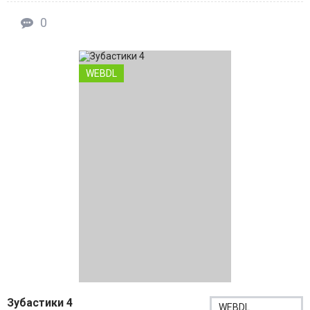
0
WEBDL
Зубастики 4
WEBDL