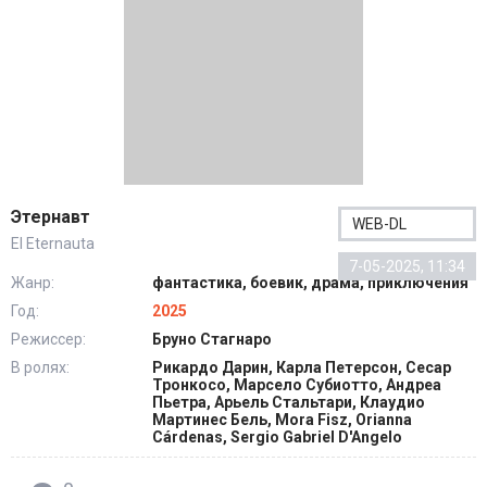
Этернавт
WEB-DL
El Eternauta
7-05-2025, 11:34
Жанр:
фантастика, боевик, драма, приключения
Год:
2025
Режиссер:
Бруно Стагнаро
В ролях:
Рикардо Дарин, Карла Петерсон, Сесар
Тронкосо, Марсело Субиотто, Андреа
Пьетра, Арьель Стальтари, Клаудио
Мартинес Бель, Mora Fisz, Orianna
Cárdenas, Sergio Gabriel D'Angelo