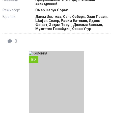
закадровый
Режиссер:
Омер Фарук Сорак
В ролях:
Джем Йылмаз, Озге Озберк, Озан Гювен,
Шафак Сезер, Расим Ёзтекин, Идиль
Фырат, Эрдал Тосун, Джезми Баскын,
Мухиттин Гюнайдин, Озкан Угур
0
BD