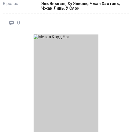
В ролях:
Янь Яньцзы, Ху Яньянь, Чжан Хаотянь,
Чжан Линь, У Сяои
0