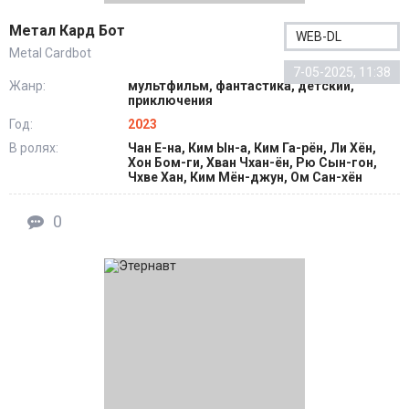
Метал Кард Бот
WEB-DL
Metal Cardbot
7-05-2025, 11:38
Жанр:
мультфильм, фантастика, детский,
приключения
Год:
2023
В ролях:
Чан Е-на, Ким Ын-а, Ким Га-рён, Ли Хён,
Хон Бом-ги, Хван Чхан-ён, Рю Сын-гон,
Чхве Хан, Ким Мён-джун, Ом Сан-хён
0