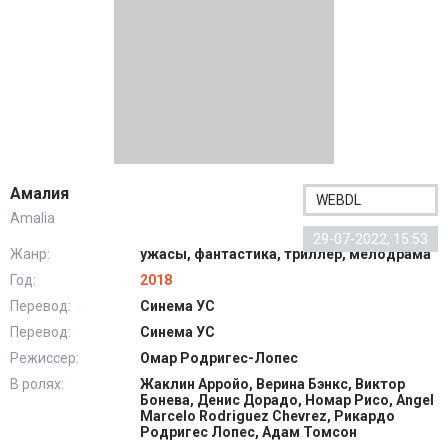
Амалия
WEBDL
Amalia
29-07-2022, 15:53
Жанр:
ужасы, фантастика, триллер, мелодрама
Год:
2018
Перевод:
Синема УС
Перевод:
Синема УС
Режиссер:
Омар Родригес-Лопес
В ролях:
Жаклин Арройо, Верина Бэнкс, Виктор
Бонева, Денис Дорадо, Номар Рисо, Angel
Marcelo Rodriguez Chevrez, Рикардо
Родригес Лопес, Адам Томсон