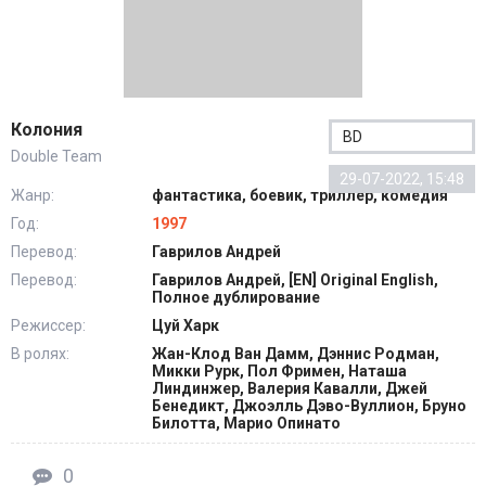
Колония
BD
Double Team
29-07-2022, 15:48
Жанр:
фантастика, боевик, триллер, комедия
Год:
1997
Перевод:
Гаврилов Андрей
Перевод:
Гаврилов Андрей, [EN] Original English,
Полное дублирование
Режиссер:
Цуй Харк
В ролях:
Жан-Клод Ван Дамм, Дэннис Родман,
Микки Рурк, Пол Фримен, Наташа
Линдинжер, Валерия Кавалли, Джей
Бенедикт, Джоэлль Дэво-Вуллион, Бруно
Билотта, Марио Опинато
0