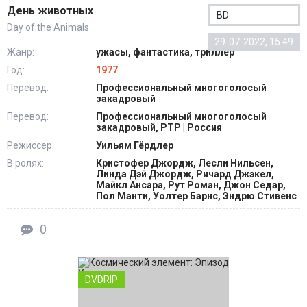
День животных
BD
Day of the Animals
29-07-2022, 15:49
Жанр:
ужасы, фантастика, триллер
Год:
1977
Перевод:
Профессиональный многоголосый
закадровый
Перевод:
Профессиональный многоголосый
закадровый, РТР | Россия
Режиссер:
Уильям Гёрдлер
В ролях:
Кристофер Джордж, Лесли Нильсен,
Линда Дэй Джордж, Ричард Джэкел,
Майкл Ансара, Рут Роман, Джон Седар,
Пол Манти, Уолтер Барнс, Эндрю Стивенс
0
DVDRIP