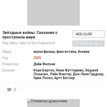
Звёздные войны: Сказания о
WEB-DLRIP
преступном мире
Star Wars: Tales of the Underworld
29-05-2025, 20:11
Жанр:
мультфильм, фантастика, боевик
Год:
2025
Режиссер:
Дэйв Филони
В ролях:
Кори Бертон, Ника Футтерман, Эйджей
Локасио, Лэйн Фэктор, Дон-Лиэн Гарднер,
Эрик Лопез, Артт Батлер
0