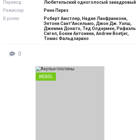
Перевод:
Любительский одноголосый закадровый
Режиссер:
Рене Перез
В ролях:
Роберт Амстлер, Надия Ланфранкони,
Энтони Сант'Ансельмо, Джон Дж. Уэлш,
Джемма Донато, Тед Олдермен, Рафаэль
Сигел, Бонни Антонини, Andrew Boetjer,
Томас Фальдзарано
0
WEBDL