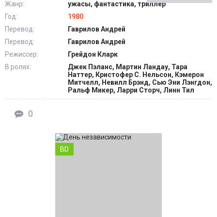
Жанр:
ужасы, фантастика, триллер
Год:
1980
Перевод:
Гаврилов Андрей
Перевод:
Гаврилов Андрей
Режиссер:
Грейдон Кларк
В ролях:
Джек Пэланс, Мартин Ландау, Тара
Наттер, Кристофер С. Нельсон, Кэмерон
Митчелл, Невилл Брэнд, Сью Эни Лэнгдон,
Ральф Микер, Ларри Сторч, Линн Тил
0
BD