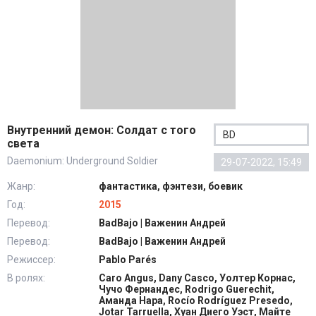
Внутренний демон: Солдат с того
BD
света
Daemonium: Underground Soldier
29-07-2022, 15:49
Жанр:
фантастика, фэнтези, боевик
Год:
2015
Перевод:
BadBajo | Важенин Андрей
Перевод:
BadBajo | Важенин Андрей
Режиссер:
Pablo Parés
В ролях:
Caro Angus, Dany Casco, Уолтер Корнас,
Чучо Фернандес, Rodrigo Guerechit,
Аманда Нара, Rocío Rodríguez Presedo,
Jotar Tarruella, Хуан Диего Уэст, Майте