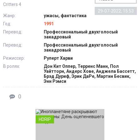
Critters 4
29-07-2022, 15:53
Жанр:
ужасы, фантастика
Год:
1991
Перевод:
Профессиональный двухголосый
закадровый
Перевод:
Профессиональный двухголосый
закадровый
Режиссер:
Руперт Харви
В ролях:
Дон Кит Оппер, Терренс Манн, Пол
Уайтторн, Андерс Хове, Анджела Бассетт,
Брэд Дуриф, Эрик ДаРе, Мартин Бесвик,
Энн Рэмси
0
HDRIP