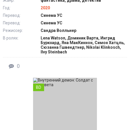
Жанр:
фантастика, драма, детектив
Год:
2020
Перевод:
Синема УС
Перевод:
Синема УС
Режиссер:
Сандра Волльнер
В ролях:
Lena Watson, Доминик Варта, Ингрид
Буркхард, Яна МакКиннон, Симон Хатцль,
Сюзанна Гшвендтнер, Nikolai Klinkosch,
Ilvy Steinbach
0
BD