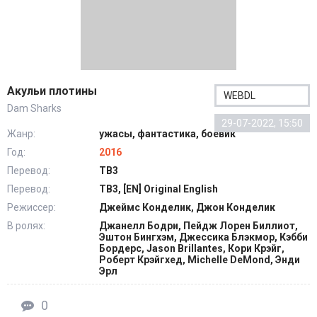
Акульи плотины
WEBDL
Dam Sharks
29-07-2022, 15:50
Жанр:
ужасы, фантастика, боевик
Год:
2016
Перевод:
ТВ3
Перевод:
ТВ3, [EN] Original English
Режиссер:
Джеймс Конделик, Джон Конделик
В ролях:
Джанелл Бодри, Пейдж Лорен Биллиот,
Эштон Бингхэм, Джессика Блэкмор, Кэбби
Бордерс, Jason Brillantes, Кори Крэйг,
Роберт Крэйгхед, Michelle DeMond, Энди
Эрл
0