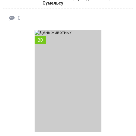
Сумельсу
0
BD