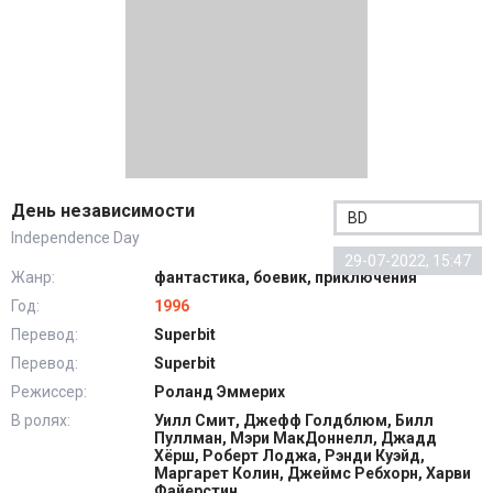
День независимости
BD
Independence Day
29-07-2022, 15:47
Жанр:
фантастика, боевик, приключения
Год:
1996
Перевод:
Superbit
Перевод:
Superbit
Режиссер:
Роланд Эммерих
В ролях:
Уилл Смит, Джефф Голдблюм, Билл
Пуллман, Мэри МакДоннелл, Джадд
Хёрш, Роберт Лоджа, Рэнди Куэйд,
Маргарет Колин, Джеймс Ребхорн, Харви
Файерстин