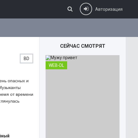
Авторизация
СЕЙЧАС СМОТРЯТ
BD
WEB-DL
ень опасных и
 Музыканты
ремя от времени
глянулась
йный