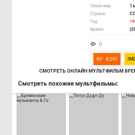
Показ мир:
1 
Страна:
С
Год:
19
Время:
(2
0
8.245
СМОТРEТЬ ОНЛАЙН МУЛЬТФИЛЬМ БРЕ
Смотрeть похожие мультфильмы: