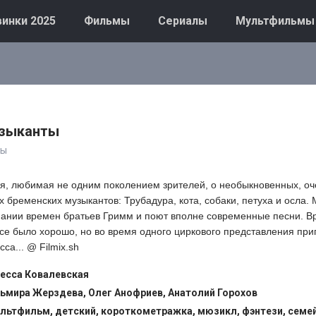
инки 2025
Фильмы
Сериалы
Мультфильмы
узыканты
ты
я, любимая не одним поколением зрителей, о необыкновенных, оч
 бременских музыкантов: Трубадура, кота, собаки, петуха и осла.
мании времен братьев Гримм и поют вполне современные песни. В
се было хорошо, но во время одного циркового представления при
а... @ Filmix.sh
есса Ковалевская
ьмира Жерздева, Олег Анофриев, Анатолий Горохов
льтфильм, детский, короткометражка, мюзикл, фэнтези, семе