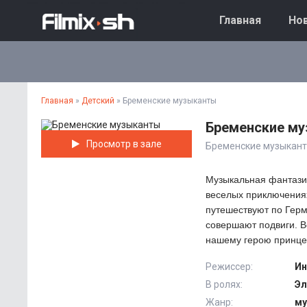
Главная
Нов
Главная
»
Детский
» Бременские музыканты
Бременские м
Просмотр в зале
Бременские музыкан
Музыкальная фантази
веселых приключениях
путешествуют по Гер
совершают подвиги. В
нашему герою принцесс
Режиссер:
Ин
В ролях:
Эл
Жанр:
му